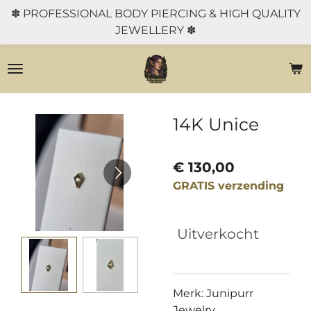
✽ PROFESSIONAL BODY PIERCING & HIGH QUALITY
Ga
JEWELLERY ✽
direct
naar
de
hoofdinhoud
14K Unice
€ 130,00
GRATIS verzending
Uitverkocht
Merk: Junipurr
Jewelry