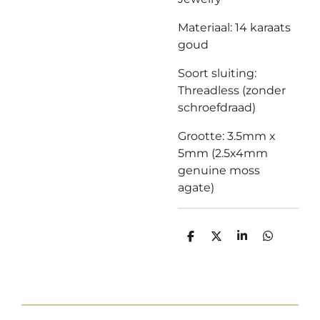
Materiaal: 14 karaats
goud
Soort sluiting:
Threadless (zonder
schroefdraad)
Grootte:
3.5mm x
5mm (2.5x4mm
genuine moss
agate)
D
D
S
D
e
e
h
e
l
e
a
l
e
l
r
e
n
e
n