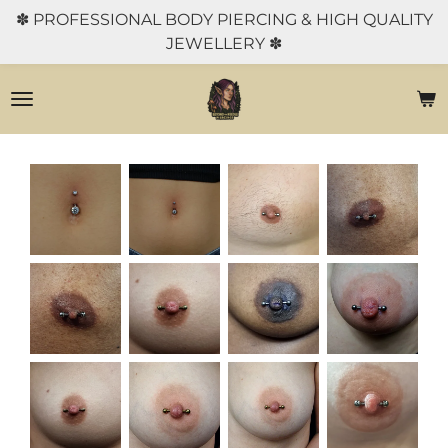
✽ PROFESSIONAL BODY PIERCING & HIGH QUALITY
Ga
JEWELLERY ✽
direct
naar
de
hoofdinhoud