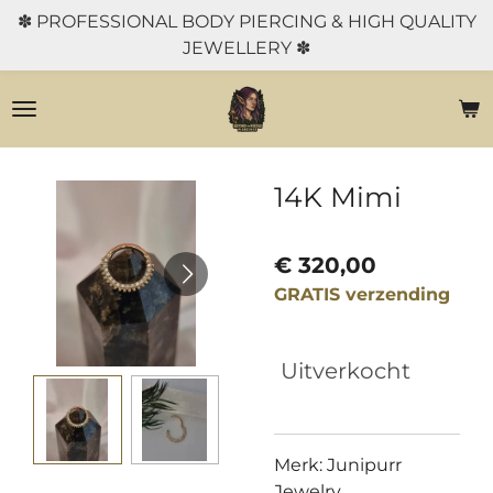
✽ PROFESSIONAL BODY PIERCING & HIGH QUALITY
Ga
JEWELLERY ✽
direct
naar
de
hoofdinhoud
14K Mimi
€ 320,00
GRATIS verzending
Uitverkocht
Merk: Junipurr
Jewelry