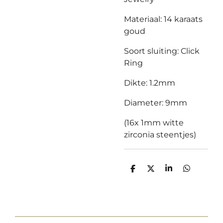
Materiaal: 14 karaats
goud
Soort sluiting: Click
Ring
Dikte: 1.2mm
Diameter: 9mm
(16x 1mm witte
zirconia steentjes)
D
D
S
D
e
e
h
e
l
e
a
l
e
l
r
e
n
e
n